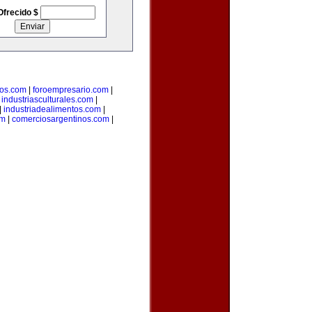
Ofrecido $
ios.com
|
foroempresario.com
|
|
industriasculturales.com
|
|
industriadealimentos.com
|
om
|
comerciosargentinos.com
|