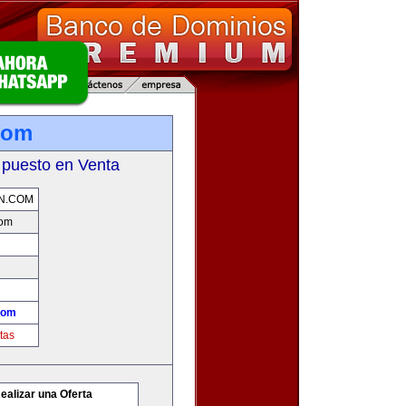
com
 puesto en Venta
N.COM
com
com
tas
ealizar una Oferta