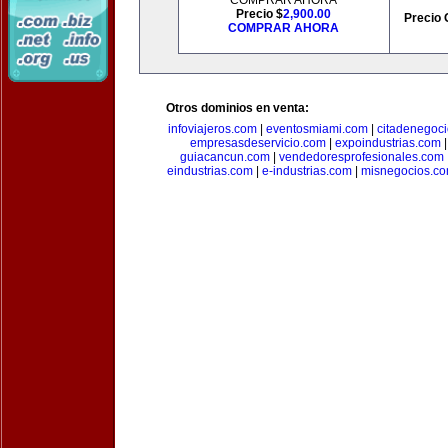
COMPRAR AHORA
Precio $
2,900.00
Precio 
COMPRAR AHORA
Otros dominios en venta:
infoviajeros.com
|
eventosmiami.com
|
citadenegoc
empresasdeservicio.com
|
expoindustrias.com
guiacancun.com
|
vendedoresprofesionales.com
eindustrias.com
|
e-industrias.com
|
misnegocios.c