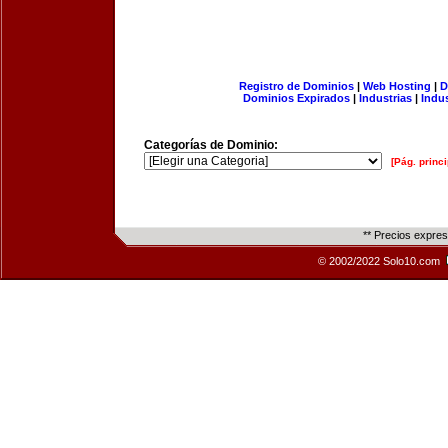
Registro de Dominios
|
Web Hosting
|
D
Dominios Expirados
|
Industrias
|
Indu
Categorías de Dominio:
[Pág. princi
** Precios expre
© 2002/2022 Solo10.com