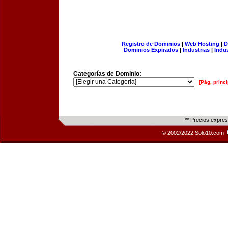
Registro de Dominios
|
Web Hosting
|
D
Dominios Expirados
|
Industrias
|
Indu
Categorías de Dominio:
[Pág. princi
** Precios expre
© 2002/2022 Solo10.com