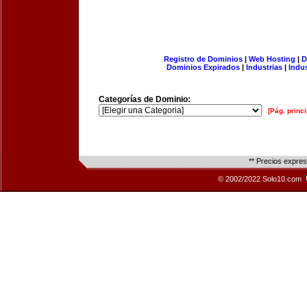
Registro de Dominios
|
Web Hosting
|
D
Dominios Expirados
|
Industrias
|
Indu
Categorías de Dominio:
[Pág. princi
** Precios expre
© 2002/2022 Solo10.com