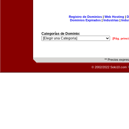
Registro de Dominios
|
Web Hosting
|
D
Dominios Expirados
|
Industrias
|
Indu
Categorías de Dominio:
[Pág. princi
** Precios expre
© 2002/2022 Solo10.com