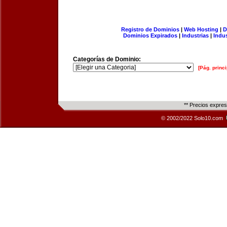
Registro de Dominios
|
Web Hosting
|
D
Dominios Expirados
|
Industrias
|
Indu
Categorías de Dominio:
[Pág. princi
** Precios expre
© 2002/2022 Solo10.com