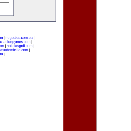
om
|
negocios.com.pa
|
citacionpymes.com
|
com
|
noticiasgolf.com
|
tasadomicilio.com
|
om
|