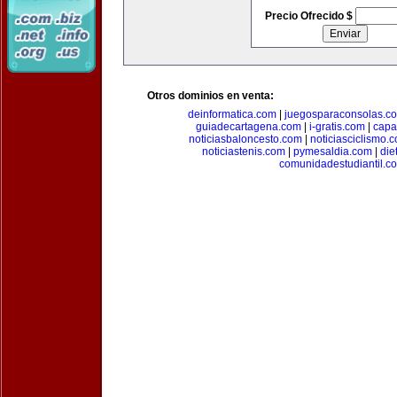
Precio Ofrecido $
Otros dominios en venta:
deinformatica.com
|
juegosparaconsolas.c
guiadecartagena.com
|
i-gratis.com
|
capa
noticiasbaloncesto.com
|
noticiasciclismo.
noticiastenis.com
|
pymesaldia.com
|
die
comunidadestudiantil.c