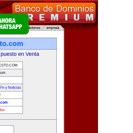
sto.com
 puesto en Venta
ESTO.COM
.com
Ã³n y Noticias
!
o.com
tas