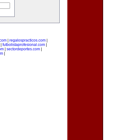
com
|
regalospracticos.com
|
|
futbolistaprofesional.com
|
om
|
sectordeportes.com
|
om
|