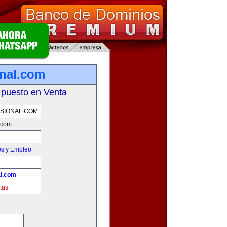
onal.com
 puesto en Venta
SIONAL.COM
l.com
es y Empleo
al.com
tas