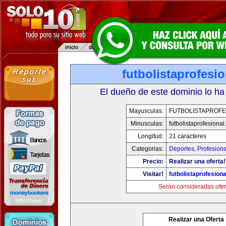
futbolistaprofesi
El dueño de este dominio lo ha
Mayusculas:
FUTBOLISTAPROFE
Minusculas:
futbolistaprofesiona
Longitud:
21 caracteres
Categorias:
Deportes
,
Profesion
Precio:
Realizar una oferta!
Visitar!
futbolistaprofesion
Serán consideradas ofer
Realizar una Oferta