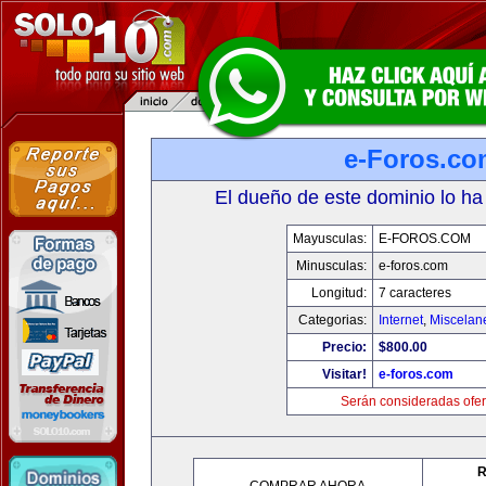
e-Foros.co
El dueño de este dominio lo ha
Mayusculas:
E-FOROS.COM
Minusculas:
e-foros.com
Longitud:
7 caracteres
Categorias:
Internet
,
Miscelane
Precio:
$800.00
Visitar!
e-foros.com
Serán consideradas ofer
R