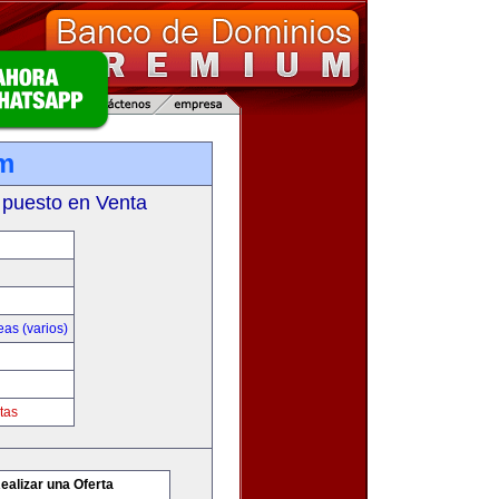
m
 puesto en Venta
as (varios)
tas
ealizar una Oferta