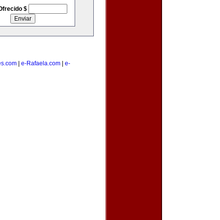
Ofrecido $
es.com
|
e-Rafaela.com
|
e-