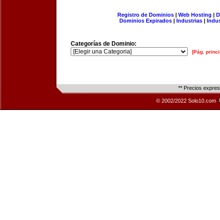
Registro de Dominios
|
Web Hosting
|
D
Dominios Expirados
|
Industrias
|
Indu
Categorías de Dominio:
[Pág. princi
** Precios expre
© 2002/2022 Solo10.com