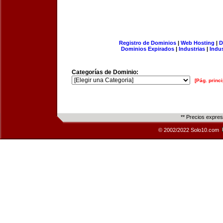
Registro de Dominios
|
Web Hosting
|
D
Dominios Expirados
|
Industrias
|
Indu
Categorías de Dominio:
[Pág. princi
** Precios expre
© 2002/2022 Solo10.com